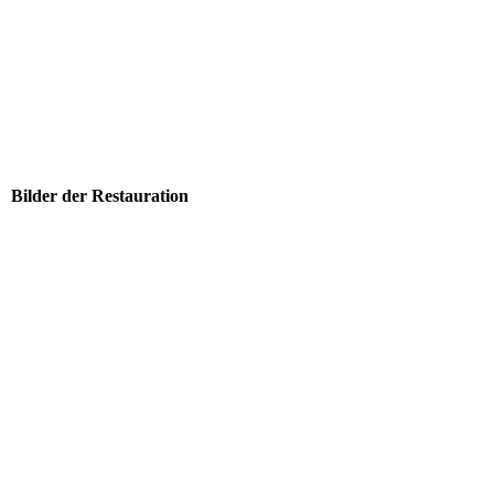
Bilder der Restauration
01_DSCN7804
04_IMG_0869
03_DSCN7991
06_IMG_0873
07_Bremse_Hinten_Links_Unrestauriert
08_Bremse_Hinten_Links_Restauriert_SM