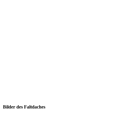
09_DSCN9511
12_DSCN9520
13-DSCN9515
14__DSCN4826
15_DSCN4849
16_IMG_0847
17_DSC_1828
20_DSC_2050
18_Hochzeit1_small
Bilder des Faltdaches